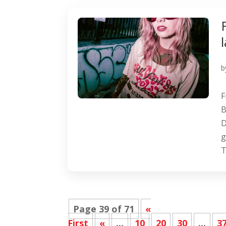
b
F
B
D
g
T
Page 39 of 71
«
First
«
...
10
20
30
...
3