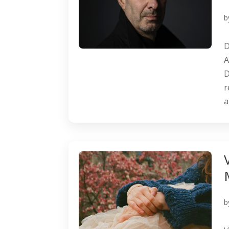
b
D
A
D
r
a
b