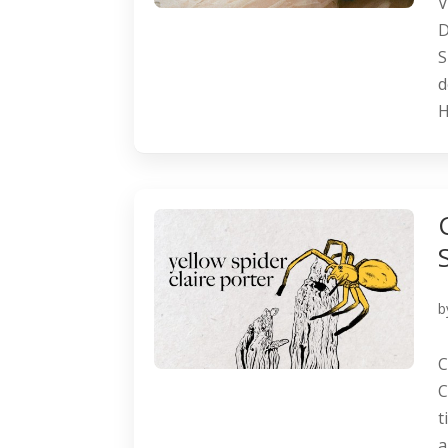
V
D
S
d
H
b
C
C
t
a